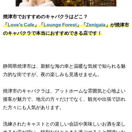
焼津市でおすすめのキャバクラはどこ？
「
Love's Cafe
」「
Lounge Forest
」「
Zenigata
」が焼津市
のキャバクラで本当におすすめできる店です！
静岡県焼津市は、新鮮な海の幸と温暖な気候で知られる魅
力的な街ですが、夜の楽しみも見逃せません。
焼津市のキャバクラは、アットホームな雰囲気と心地よい
接客が魅力で、地元の方々だけでなく、観光や出張で訪れ
た方々にも人気があります。
洗練されたキャストとの楽しい会話や美味しいお酒を楽し
めるお店が揃い、特別なひとときを過ごせること間違いな