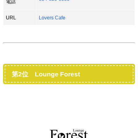
電話
URL
Lovers Cafe
第2位 Lounge Forest