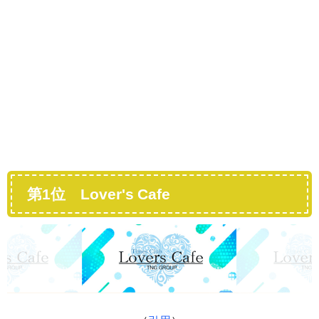
第1位
Lover's Cafe