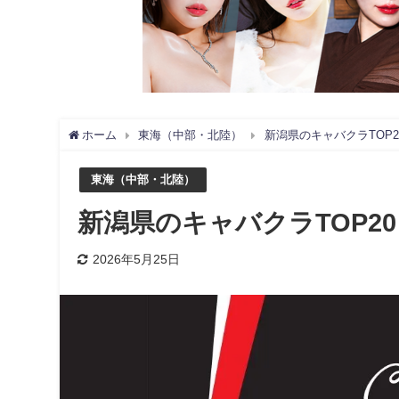
ホーム
東海（中部・北陸）
新潟県のキャバクラTOP2
東海（中部・北陸）
新潟県のキャバクラTOP2
2026年5月25日