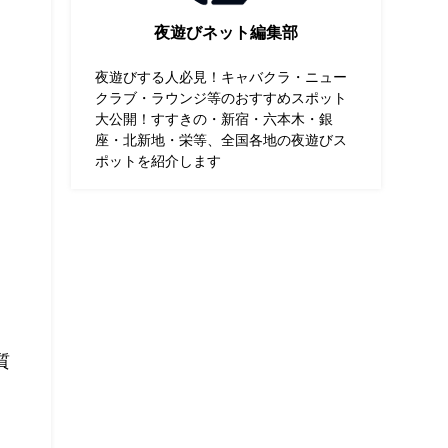
夜遊びネット編集部
夜遊びする人必見！キャバクラ・ニュー
クラブ・ラウンジ等のおすすめスポット
大公開！すすきの・新宿・六本木・銀
座・北新地・栄等、全国各地の夜遊びス
ポットを紹介します
質