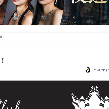
0！
0！
夜遊びマイ