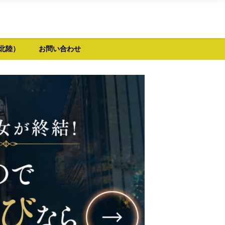
北陸）
お問い合わせ