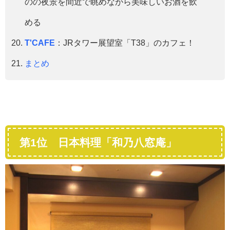
のの夜景を間近で眺めながら美味しいお酒を飲
める
T'CAFE
：JRタワー展望室「T38」のカフェ！
まとめ
第1位 日本料理「和乃八窓庵」