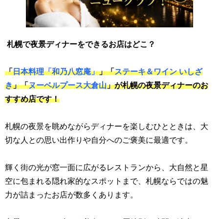
札幌で夜景ディナーをできるお店はどこ？
「
日本料理「和乃八窓庵」
」「
ステーキ＆ワイン いしざ
き
」「
ヌーベルプース大倉山
」が札幌の夜景ディナーのお
すすめ店です！
札幌の夜景を眺めながらディナーを楽しむひとときは、大
切な人との思い出作りや自分へのご褒美に最適です。
輝く街の光が窓一面に広がるレストランから、大自然と星
空に包まれる隠れ家的なスポットまで、札幌ならではの魅
力が詰まったお店が数多くあります。