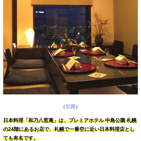
（
引用
）
日本料理「和乃八窓庵」は、プレミアホテル 中島公園 札幌
の24階にあるお店で、札幌で一番空に近い日本料理店とし
ても有名です。