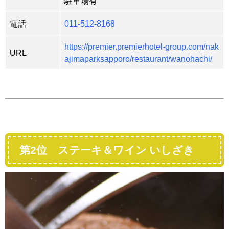
駐車場有
電話
011-512-8168
https://premier.premierhotel-group.com/nak
URL
ajimaparksapporo/restaurant/wanohachi/
第2位 ステーキ＆ワイン いしざき