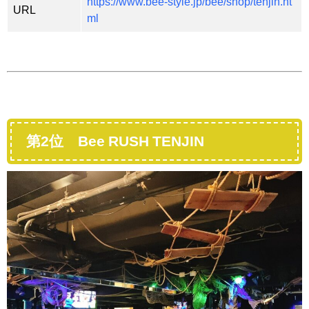
https://www.bee-style.jp/bee/shop/tenjin.ht
URL
ml
第2位 Bee RUSH TENJIN