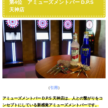
第4位
アミューズメントバー D.P.S
天神店
（
引用
）
アミューズメントバー D.P.S 天神店
は、人との繋がりをコ
ンセプトにしている新感覚アミューズメントバーです。