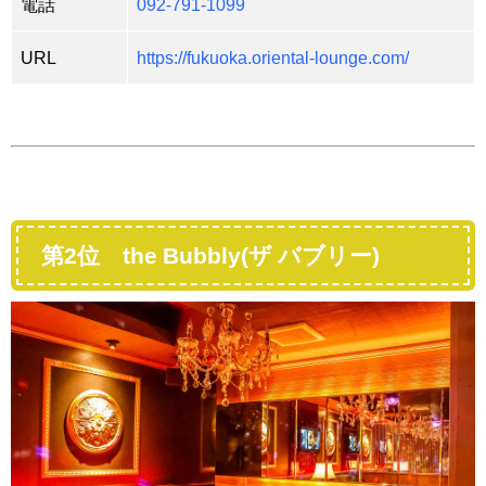
電話
092-791-1099
URL
https://fukuoka.oriental-lounge.com/
第2位 the Bubbly(ザ バブリー)