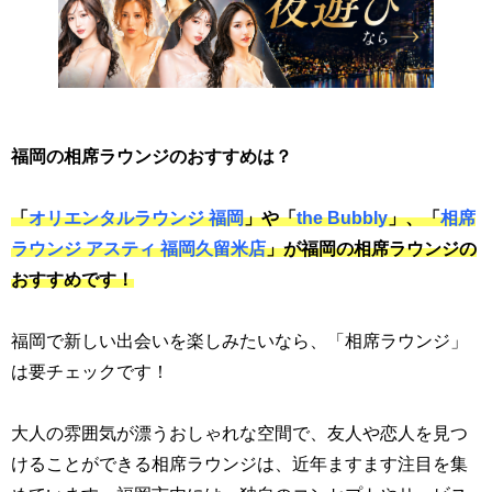
福岡の相席ラウンジのおすすめは？
「
オリエンタルラウンジ 福岡
」や「
the Bubbly
」、「
相席
ラウンジ アスティ 福岡久留米店
」が福岡の相席ラウンジの
おすすめです！
福岡で新しい出会いを楽しみたいなら、「相席ラウンジ」
は要チェックです！
大人の雰囲気が漂うおしゃれな空間で、友人や恋人を見つ
けることができる相席ラウンジは、近年ますます注目を集