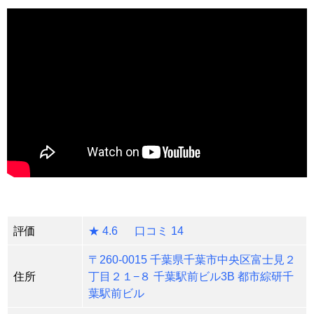
評価
★ 4.6 口コミ 14
〒260-0015 千葉県千葉市中央区富士見２
住所
丁目２１−８ 千葉駅前ビル3B 都市綜研千
葉駅前ビル