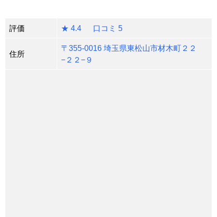
評価
★ 4.4 口コミ 5
〒355-0016 埼玉県東松山市材木町２２
住所
−２２−９