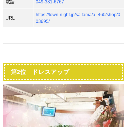
電話
049-381-6767
https://town-night.jp/saitama/a_460/shop/0
URL
03695/
第2位 ドレスアップ