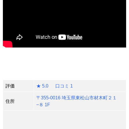
評価
★ 5.0 口コミ 1
〒355-0016 埼玉県東松山市材木町２１
住所
−８ 1F