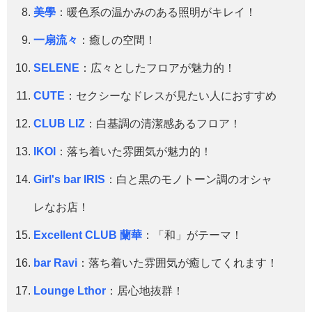
美學
：暖色系の温かみのある照明がキレイ！
一扇流々
：癒しの空間！
SELENE
：広々としたフロアが魅力的！
CUTE
：セクシーなドレスが見たい人におすすめ
CLUB LIZ
：白基調の清潔感あるフロア！
IKOI
：落ち着いた雰囲気が魅力的！
Girl's bar IRIS
：白と黒のモノトーン調のオシャ
レなお店！
Excellent CLUB 蘭華
：「和」がテーマ！
bar Ravi
：落ち着いた雰囲気が癒してくれます！
Lounge Lthor
：居心地抜群！