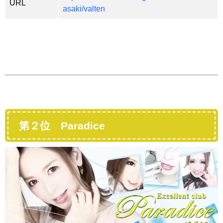
URL
asaki/valten
第２位 Paradice