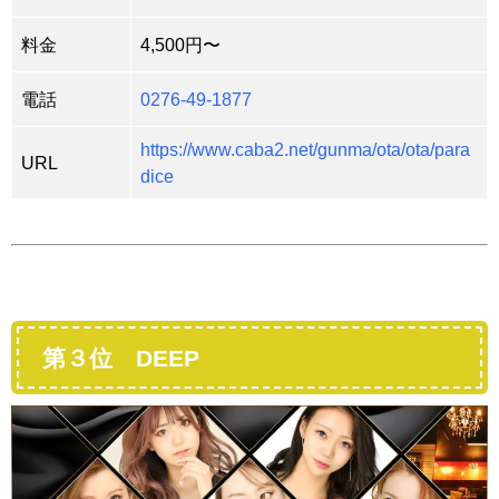
料金
4,500円〜
電話
0276-49-1877
https://www.caba2.net/gunma/ota/ota/para
URL
dice
第３位 DEEP