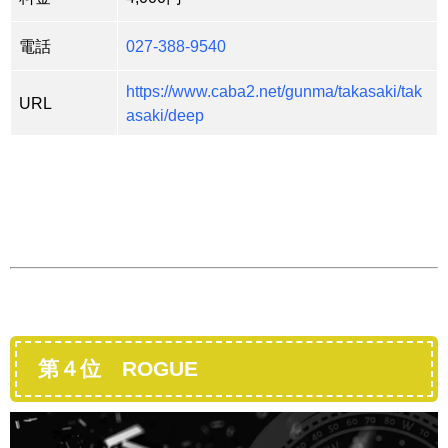
電話
027-388-9540
https://www.caba2.net/gunma/takasaki/tak
URL
asaki/deep
第４位 ROGUE