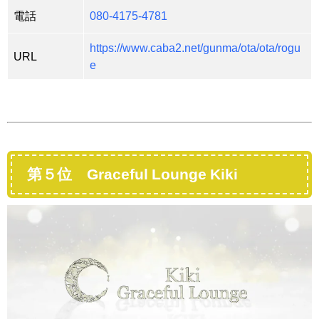
電話
080-4175-4781
https://www.caba2.net/gunma/ota/ota/rogu
URL
e
第５位 Graceful Lounge Kiki