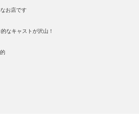
的なお店です
！
力的なキャストが沢山！
力的
！