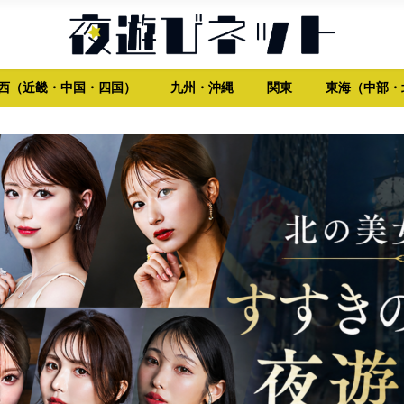
西（近畿・中国・四国）
九州・沖縄
関東
東海（中部・