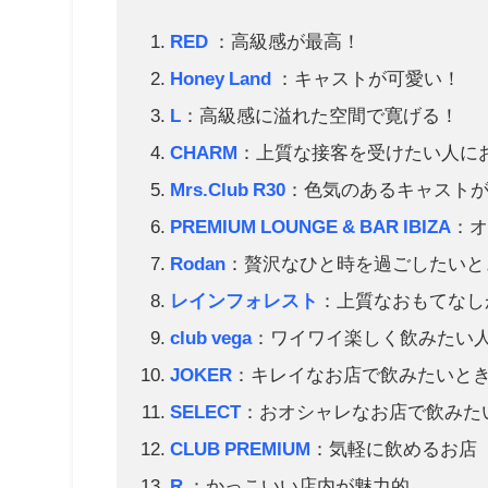
RED
：高級感が最高！
Honey Land
：キャストが可愛い！
L
：高級感に溢れた空間で寛げる！
CHARM
：上質な接客を受けたい人に
Mrs.Club R30
：色気のあるキャスト
PREMIUM LOUNGE & BAR IBIZA
：
Rodan
：贅沢なひと時を過ごしたいと
レインフォレスト
：上質なおもてなし
club vega
：ワイワイ楽しく飲みたい
JOKER
：キレイなお店で飲みたいと
SELECT
：おオシャレなお店で飲みた
CLUB PREMIUM
：気軽に飲めるお店
R
：かっこいい店内が魅力的