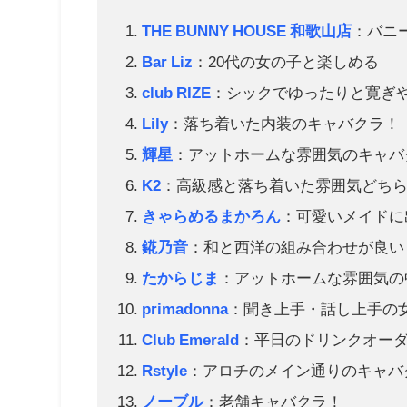
THE BUNNY HOUSE 和歌山店
：バニ
Bar Liz
：20代の女の子と楽しめる
club RIZE
：シックでゆったりと寛ぎ
Lily
：落ち着いた内装のキャバクラ！
輝星
：アットホームな雰囲気のキャバ
K2
：高級感と落ち着いた雰囲気どち
きゃらめるまかろん
：可愛いメイドに
錵乃音
：和と西洋の組み合わせが良い
たからじま
：アットホームな雰囲気の
primadonna
：聞き上手・話し上手の
Club Emerald
：平日のドリンクオー
Rstyle
：アロチのメイン通りのキャバ
ノーブル
：老舗キャバクラ！