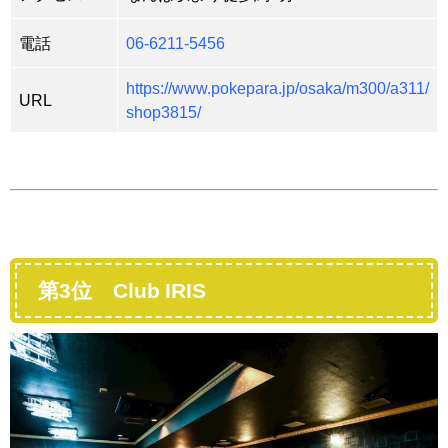
電話
06-6211-5456
https://www.pokepara.jp/osaka/m300/a311/
URL
shop3815/
第3位 Club IRIS